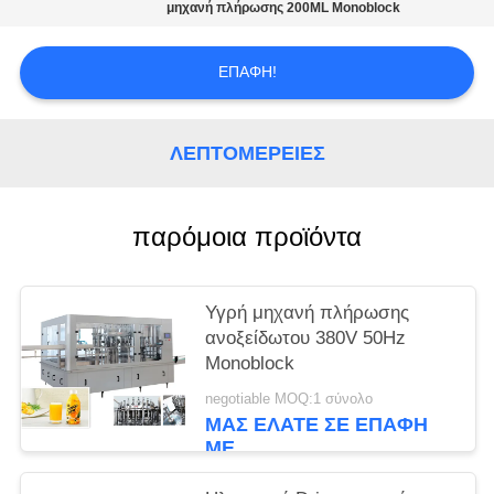
PRIVACY
μηχανή πλήρωσης 200ML Monoblock
POLICY
ΕΠΑΦΉ!
ΛΕΠΤΟΜΈΡΕΙΕΣ
παρόμοια προϊόντα
Υγρή μηχανή πλήρωσης
ανοξείδωτου 380V 50Hz
Monoblock
negotiable MOQ:1 σύνολο
ΜΑΣ ΕΛΆΤΕ ΣΕ ΕΠΑΦΉ
ΜΕ