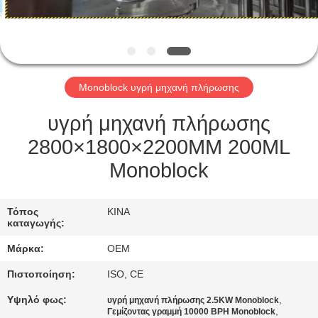
ΈΛΕΓΧΟΣ
ΜΑΣ
ΕΛΆΤΕ
Monoblock υγρή μηχανή πλήρωσης
ΣΕ
ΕΠΑΦΉ
υγρή μηχανή πλήρωσης
ΜΕ
2800×1800×2200MM 200ML
Monoblock
ΖΗΤΉΣΤΕ
ΈΝΑ
Τόπος
ΚΙΝΑ
καταγωγής:
ΑΠΌΣΠΑΣΜΑ
Μάρκα:
OEM
Πιστοποίηση:
ISO, CE
SITEMAP
Υψηλό φως:
,
υγρή μηχανή πλήρωσης 2.5KW Monoblock
,
Γεμίζοντας γραμμή 10000 BPH Monoblock