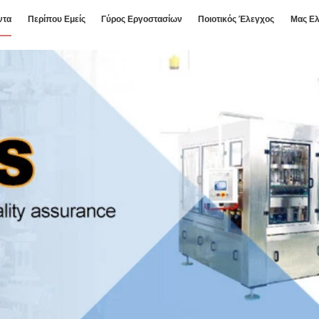
ντα
Περίπου Εμείς
Γύρος Εργοστασίων
Ποιοτικός Έλεγχος
Μας Ελ