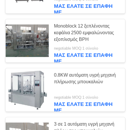
ΈΛΕΓΧΟΣ
ΜΑΣ ΕΛΆΤΕ ΣΕ ΕΠΑΦΉ
ΜΕ
ΜΑΣ
7
Monoblock 12 ξεπλένοντας
ΕΛΆΤΕ
κεφάλια 2500 εμφιαλώνοντας
Αποστηρωμένη
ΣΕ
εξοπλισμός BPH
γεμίζοντας γραμμή
ΕΠΑΦΉ
negotiable MOQ:1 σύνολο
ΜΑΣ ΕΛΆΤΕ ΣΕ ΕΠΑΦΉ
ΜΕ
γάλακτος
ΜΕ
ΖΗΤΉΣΤΕ
0.8KW αυτόματη υγρή μηχανή
πλήρωσης μπουκαλιών
ΈΝΑ
7
ΑΠΌΣΠΑΣΜΑ
Περιστροφική
negotiable MOQ:1 σύνολο
ΜΑΣ ΕΛΆΤΕ ΣΕ ΕΠΑΦΉ
γεμίζοντας γραμμή
ΜΕ
SITEMAP
μπουκαλιών
3 σε 1 αυτόματη υγρή μηχανή