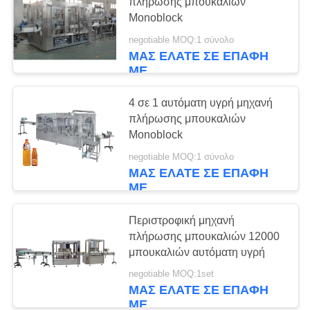
PRIVACY
πλήρωσης μπουκαλιών
γάλακτος
Monoblock
POLICY
negotiable MOQ:1 σύνολο
7
ΜΑΣ ΕΛΆΤΕ ΣΕ ΕΠΑΦΉ
ΜΕ
Γραμμή παραγωγής
γάλακτος UHT
4 σε 1 αυτόματη υγρή μηχανή
πλήρωσης μπουκαλιών
Monoblock
negotiable MOQ:1 σύνολο
ΜΑΣ ΕΛΆΤΕ ΣΕ ΕΠΑΦΉ
ΜΕ
7
Εμφιαλώνοντας
Περιστροφική μηχανή
πλήρωσης μπουκαλιών 12000
εξοπλισμός
μπουκαλιών αυτόματη υγρή
γάλακτος
negotiable MOQ:1set
ΜΑΣ ΕΛΆΤΕ ΣΕ ΕΠΑΦΉ
ΜΕ