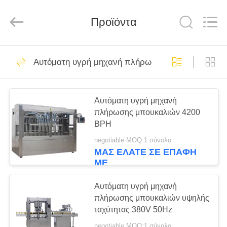
Silk
Road
Enterprise
Management
Προϊόντα
Services
Co.,LTD.
All
Rights
ΣΠΊΤΙ
Reserved.
7
Αυτόματη υγρή μηχανή πλήρωσης μπουκαλιών
Γεμίζοντας γραμμή
ΠΡΟΪΌΝΤΑ
γάλακτος
Αυτόματη υγρή μηχανή
πλήρωσης μπουκαλιών 4200
ΠΕΡΊΠΟΥ
BPH
ΕΜΕΊΣ
negotiable MOQ:1 σύνολο
ΜΑΣ ΕΛΆΤΕ ΣΕ ΕΠΑΦΉ
7
ΜΕ
ΓΎΡΟΣ
Γεμίζοντας γραμμή
ΕΡΓΟΣΤΑΣΊΩΝ
Αυτόματη υγρή μηχανή
πλήρωσης μπουκαλιών υψηλής
γάλακτος
ταχύτητας 380V 50Hz
ΠΟΙΟΤΙΚΌΣ
Monoblock
negotiable MOQ:1 σύνολο