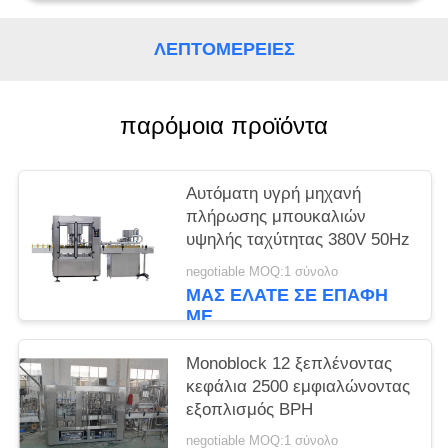
PRIVACY
POLICY
ΛΕΠΤΟΜΈΡΕΙΕΣ
παρόμοια προϊόντα
Αυτόματη υγρή μηχανή
πλήρωσης μπουκαλιών
υψηλής ταχύτητας 380V 50Hz
negotiable MOQ:1 σύνολο
ΜΑΣ ΕΛΆΤΕ ΣΕ ΕΠΑΦΉ
ΜΕ
Monoblock 12 ξεπλένοντας
κεφάλια 2500 εμφιαλώνοντας
εξοπλισμός BPH
negotiable MOQ:1 σύνολο