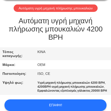
ΈΛΕΓΧΟΣ
Αυτόματη υγρή μηχανή πλήρωσης μπουκαλιών
ΜΑΣ
Αυτόματη υγρή μηχανή
ΕΛΆΤΕ
πλήρωσης μπουκαλιών 4200
ΣΕ
BPH
ΕΠΑΦΉ
ΜΕ
Τόπος
ΚΙΝΑ
καταγωγής:
ΖΗΤΉΣΤΕ
Μάρκα:
OEM
ΈΝΑ
Πιστοποίηση:
ISO, CE
ΑΠΌΣΠΑΣΜΑ
Υψηλό φως:
,
Υγρή μηχανή πλήρωσης μπουκαλιών 4200 BPH
,
4200BPH υγρή μηχανή πλήρωσης μπουκαλιών
Εμφιαλώνοντας εξοπλισμός γάλακτος 20000 BPH
SITEMAP
ΕΠΑΦΉ!