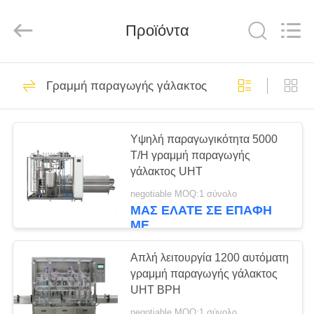
Silk
Road
Enterprise
Management
Προϊόντα
Services
Co.,LTD.
All
Rights
ΣΠΊΤΙ
Reserved.
7
Γραμμή παραγωγής γάλακτος UHT
Γεμίζοντας γραμμή
ΠΡΟΪΌΝΤΑ
γάλακτος
Υψηλή παραγωγικότητα 5000
T/H γραμμή παραγωγής
ΠΕΡΊΠΟΥ
γάλακτος UHT
ΕΜΕΊΣ
negotiable MOQ:1 σύνολο
ΜΑΣ ΕΛΆΤΕ ΣΕ ΕΠΑΦΉ
7
ΜΕ
ΓΎΡΟΣ
Γεμίζοντας γραμμή
ΕΡΓΟΣΤΑΣΊΩΝ
Απλή λειτουργία 1200 αυτόματη
γραμμή παραγωγής γάλακτος
γάλακτος
UHT BPH
ΠΟΙΟΤΙΚΌΣ
Monoblock
negotiable MOQ:1 σύνολο