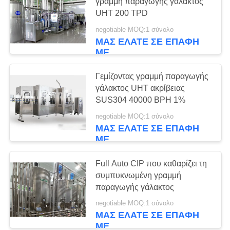
PRIVACY
γραμμή παραγωγής γάλακτος
γάλακτος
UHT 200 TPD
POLICY
negotiable MOQ:1 σύνολο
7
ΜΑΣ ΕΛΆΤΕ ΣΕ ΕΠΑΦΉ
ΜΕ
Γραμμή παραγωγής
γάλακτος UHT
Γεμίζοντας γραμμή παραγωγής
γάλακτος UHT ακρίβειας
SUS304 40000 BPH 1%
negotiable MOQ:1 σύνολο
ΜΑΣ ΕΛΆΤΕ ΣΕ ΕΠΑΦΉ
ΜΕ
7
Εμφιαλώνοντας
Full Auto CIP που καθαρίζει τη
συμπυκνωμένη γραμμή
εξοπλισμός
παραγωγής γάλακτος
γάλακτος
negotiable MOQ:1 σύνολο
ΜΑΣ ΕΛΆΤΕ ΣΕ ΕΠΑΦΉ
ΜΕ