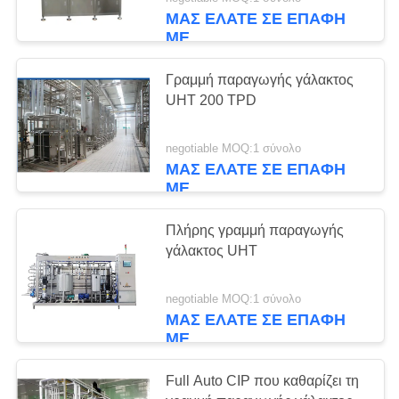
ΈΛΕΓΧΟΣ
ΜΑΣ ΕΛΆΤΕ ΣΕ ΕΠΑΦΉ
ΜΕ
ΜΑΣ
7
Γραμμή παραγωγής γάλακτος
ΕΛΆΤΕ
UHT 200 TPD
Αποστηρωμένη
ΣΕ
γεμίζοντας γραμμή
ΕΠΑΦΉ
negotiable MOQ:1 σύνολο
ΜΑΣ ΕΛΆΤΕ ΣΕ ΕΠΑΦΉ
ΜΕ
γάλακτος
ΜΕ
ΖΗΤΉΣΤΕ
Πλήρης γραμμή παραγωγής
γάλακτος UHT
ΈΝΑ
7
ΑΠΌΣΠΑΣΜΑ
Περιστροφική
negotiable MOQ:1 σύνολο
ΜΑΣ ΕΛΆΤΕ ΣΕ ΕΠΑΦΉ
γεμίζοντας γραμμή
ΜΕ
SITEMAP
μπουκαλιών
Full Auto CIP που καθαρίζει τη