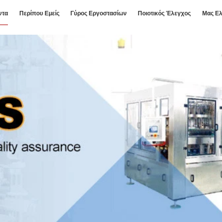
ντα
Περίπου Εμείς
Γύρος Εργοστασίων
Ποιοτικός Έλεγχος
Μας Ελ