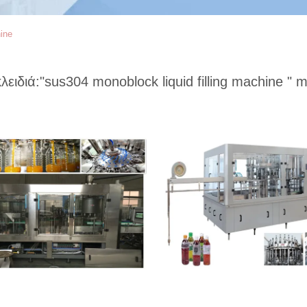
hine
κλειδιά:
"sus304 monoblock liquid filling machine "
ma
ος