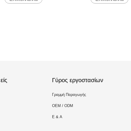
είς
Γύρος εργοστασίων
Γραμμή Παραγωγής
OEM / ODM
Ε & Α