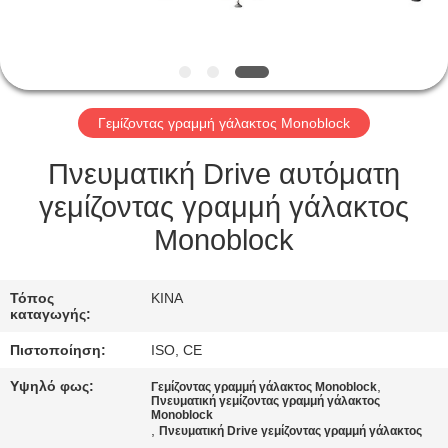
ΈΛΕΓΧΟΣ
ΜΑΣ
ΕΛΆΤΕ
Γεμίζοντας γραμμή γάλακτος Monoblock
ΣΕ
ΕΠΑΦΉ
Πνευματική Drive αυτόματη
ΜΕ
γεμίζοντας γραμμή γάλακτος
Monoblock
ΖΗΤΉΣΤΕ
ΈΝΑ
Τόπος
ΚΙΝΑ
καταγωγής:
ΑΠΌΣΠΑΣΜΑ
Πιστοποίηση:
ISO, CE
Υψηλό φως:
,
SITEMAP
Γεμίζοντας γραμμή γάλακτος Monoblock
Πνευματική γεμίζοντας γραμμή γάλακτος
Monoblock
,
Πνευματική Drive γεμίζοντας γραμμή γάλακτος