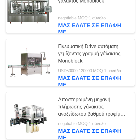
PRIVACY
γάλακτος Monoblock
POLICY
negotiable MOQ:1 σύνολο
ΜΑΣ ΕΛΆΤΕ ΣΕ ΕΠΑΦΉ
ΜΕ
Πνευματική Drive αυτόματη
γεμίζοντας γραμμή γάλακτος
Monoblock
USD50000-120000 MOQ:1 μονάδα
ΜΑΣ ΕΛΆΤΕ ΣΕ ΕΠΑΦΉ
ΜΕ
Αποστηρωμένη μηχανή
πλήρωσης γάλακτος
ανοξείδωτου βαθμού τροφίμων
μπουκαλιών PE
negotiable MOQ:1 σύνολο
ΜΑΣ ΕΛΆΤΕ ΣΕ ΕΠΑΦΉ
ΜΕ