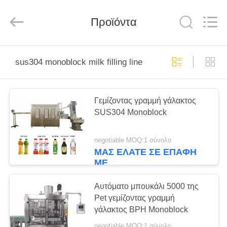
Silk
Road
Enterprise
Management
Προϊόντα
Services
Co.,LTD.
All
Rights
ΣΠΊΤΙ
Reserved.
sus304 monoblock milk filling line
ΠΡΟΪΌΝΤΑ
Γεμίζοντας γραμμή γάλακτος
SUS304 Monoblock
ΠΕΡΊΠΟΥ
ΕΜΕΊΣ
negotiable MOQ:1 σύνολο
ΜΑΣ ΕΛΆΤΕ ΣΕ ΕΠΑΦΉ
ΜΕ
ΓΎΡΟΣ
ΕΡΓΟΣΤΑΣΊΩΝ
Αυτόματο μπουκάλι 5000 της
Pet γεμίζοντας γραμμή
γάλακτος BPH Monoblock
ΠΟΙΟΤΙΚΌΣ
negotiable MOQ:1 σύνολο