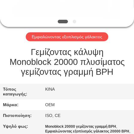
ΈΛΕΓΧΟΣ
ΜΑΣ
ΕΛΆΤΕ
Εμφιαλώνοντας εξοπλισμός γάλακτος
ΣΕ
ΕΠΑΦΉ
Γεμίζοντας κάλυψη
ΜΕ
Monoblock 20000 πλυσίματος
γεμίζοντας γραμμή BPH
ΖΗΤΉΣΤΕ
ΈΝΑ
Τόπος
ΚΙΝΑ
καταγωγής:
ΑΠΌΣΠΑΣΜΑ
Μάρκα:
OEM
Πιστοποίηση:
ISO, CE
SITEMAP
Υψηλό φως:
,
Monoblock 20000 γεμίζοντας γραμμή BPH
,
Εμφιαλώνοντας εξοπλισμός γάλακτος 20000 BPH