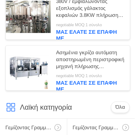
380V / εμφιαλώνοντας
εξοπλισμός γάλακτος
κεφαλιών 3.8KW πλήρωσης
220V 24
negotiable MOQ:1 σύνολο
ΜΑΣ ΕΛΆΤΕ ΣΕ ΕΠΑΦΉ
ΜΕ
Ασημένια γκρίζα αυτόματη
αποστηρωμένη περιστροφική
μηχανή πλήρωσης
μπουκαλιών
negotiable MOQ:1 σύνολο
ΜΑΣ ΕΛΆΤΕ ΣΕ ΕΠΑΦΉ
ΜΕ
Λαϊκή κατηγορία
Όλα
Γεμίζοντας Γραμμή Γάλακτος
Γεμίζοντας Γραμμή Γάλακτος Monoblock