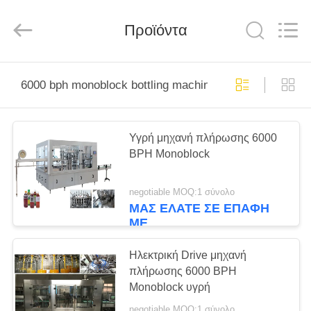
Silk
Road
Enterprise
Management
Προϊόντα
Services
Co.,LTD.
All
Rights
ΣΠΊΤΙ
Reserved.
6000 bph monoblock bottling machine
ΠΡΟΪΌΝΤΑ
Υγρή μηχανή πλήρωσης 6000
BPH Monoblock
ΠΕΡΊΠΟΥ
ΕΜΕΊΣ
negotiable MOQ:1 σύνολο
ΜΑΣ ΕΛΆΤΕ ΣΕ ΕΠΑΦΉ
ΜΕ
ΓΎΡΟΣ
ΕΡΓΟΣΤΑΣΊΩΝ
Ηλεκτρική Drive μηχανή
πλήρωσης 6000 BPH
Monoblock υγρή
ΠΟΙΟΤΙΚΌΣ
negotiable MOQ:1 σύνολο