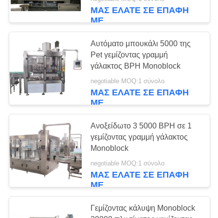
ΈΛΕΓΧΟΣ
ΜΑΣ ΕΛΆΤΕ ΣΕ ΕΠΑΦΉ
ΜΕ
ΜΑΣ
Αυτόματο μπουκάλι 5000 της
ΕΛΆΤΕ
Pet γεμίζοντας γραμμή
ΣΕ
γάλακτος BPH Monoblock
ΕΠΑΦΉ
negotiable MOQ:1 σύνολο
ΜΑΣ ΕΛΆΤΕ ΣΕ ΕΠΑΦΉ
ΜΕ
ΜΕ
ΖΗΤΉΣΤΕ
Ανοξείδωτο 3 5000 BPH σε 1
γεμίζοντας γραμμή γάλακτος
ΈΝΑ
Monoblock
ΑΠΌΣΠΑΣΜΑ
negotiable MOQ:1 σύνολο
ΜΑΣ ΕΛΆΤΕ ΣΕ ΕΠΑΦΉ
ΜΕ
SITEMAP
Γεμίζοντας κάλυψη Monoblock