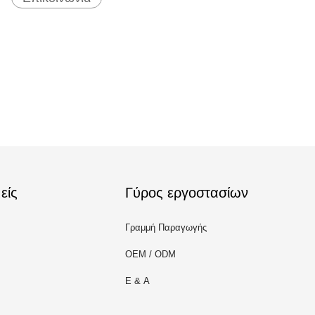
είς
Γύρος εργοστασίων
Γραμμή Παραγωγής
OEM / ODM
Ε & Α