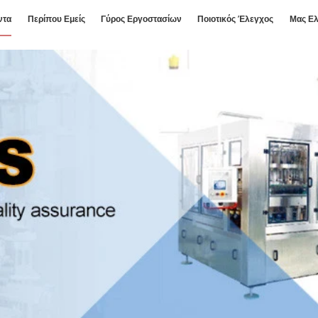
ντα
Περίπου Εμείς
Γύρος Εργοστασίων
Ποιοτικός Έλεγχος
Μας Ελ