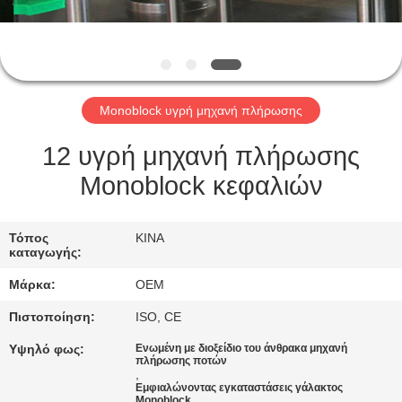
ΈΛΕΓΧΟΣ
ΜΑΣ
ΕΛΆΤΕ
Monoblock υγρή μηχανή πλήρωσης
ΣΕ
ΕΠΑΦΉ
12 υγρή μηχανή πλήρωσης
ΜΕ
Monoblock κεφαλιών
ΖΗΤΉΣΤΕ
Τόπος
ΚΙΝΑ
καταγωγής:
ΈΝΑ
Μάρκα:
OEM
ΑΠΌΣΠΑΣΜΑ
Πιστοποίηση:
ISO, CE
SITEMAP
Υψηλό φως:
Ενωμένη με διοξείδιο του άνθρακα μηχανή
πλήρωσης ποτών
,
Εμφιαλώνοντας εγκαταστάσεις γάλακτος
Monoblock