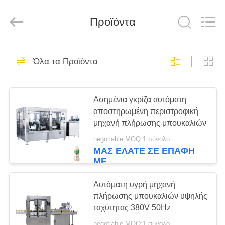
Silk
Road
Enterprise
Management
Προϊόντα
Services
Co.,LTD.
All
Rights
ΣΠΊΤΙ
Reserved.
7
Όλα τα Προϊόντα
Γεμίζοντας γραμμή
ΠΡΟΪΌΝΤΑ
γάλακτος
Ασημένια γκρίζα αυτόματη
αποστηρωμένη περιστροφική
ΠΕΡΊΠΟΥ
μηχανή πλήρωσης μπουκαλιών
ΕΜΕΊΣ
negotiable MOQ:1 σύνολο
ΜΑΣ ΕΛΆΤΕ ΣΕ ΕΠΑΦΉ
7
ΜΕ
ΓΎΡΟΣ
Γεμίζοντας γραμμή
ΕΡΓΟΣΤΑΣΊΩΝ
Αυτόματη υγρή μηχανή
πλήρωσης μπουκαλιών υψηλής
γάλακτος
ταχύτητας 380V 50Hz
ΠΟΙΟΤΙΚΌΣ
Monoblock
negotiable MOQ:1 σύνολο