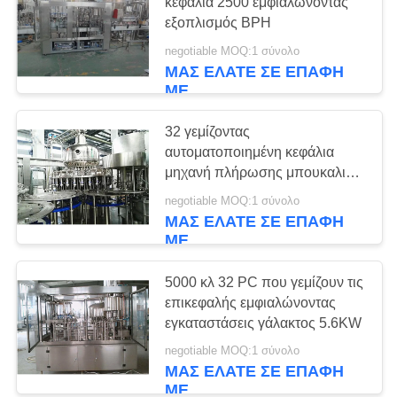
PRIVACY
κεφάλια 2500 εμφιαλώνοντας
γάλακτος
εξοπλισμός BPH
POLICY
negotiable MOQ:1 σύνολο
7
ΜΑΣ ΕΛΆΤΕ ΣΕ ΕΠΑΦΉ
ΜΕ
Γραμμή παραγωγής
γάλακτος UHT
32 γεμίζοντας
αυτοματοποιημένη κεφάλια
μηχανή πλήρωσης μπουκαλιών
γάλακτος
negotiable MOQ:1 σύνολο
ΜΑΣ ΕΛΆΤΕ ΣΕ ΕΠΑΦΉ
ΜΕ
7
Εμφιαλώνοντας
5000 κλ 32 PC που γεμίζουν τις
επικεφαλής εμφιαλώνοντας
εξοπλισμός
εγκαταστάσεις γάλακτος 5.6KW
γάλακτος
negotiable MOQ:1 σύνολο
ΜΑΣ ΕΛΆΤΕ ΣΕ ΕΠΑΦΉ
ΜΕ