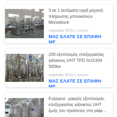
3 σε 1 αυτόματη υγρή μηχανή
7
πλήρωσης μπουκαλιών
Εμφιαλώνοντας
Monoblock
negotiable MOQ:1 σύνολο
εγκαταστάσεις
ΜΑΣ ΕΛΆΤΕ ΣΕ ΕΠΑΦΉ
ΜΕ
γάλακτος
200 εξοπλισμός επεξεργασίας
γάλακτος UHT TPD SUS304
500kw
8
negotiable MOQ:1 σύνολο
monoblock υγρή
ΜΑΣ ΕΛΆΤΕ ΣΕ ΕΠΑΦΉ
ΜΕ
μηχανή πλήρωσης
Ενέργεια - μακρύς εξοπλισμός
επεξεργασίας γάλακτος UHT
ζωής του προϊόντος στο ράφι
αποταμίευσης