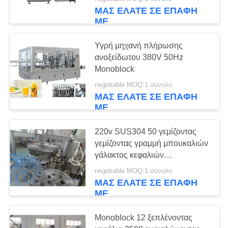
ΈΛΕΓΧΟΣ
ΜΑΣ ΕΛΆΤΕ ΣΕ ΕΠΑΦΉ
ΜΕ
ΜΑΣ
7
Υγρή μηχανή πλήρωσης
ΕΛΆΤΕ
ανοξείδωτου 380V 50Hz
Αποστηρωμένη
ΣΕ
Monoblock
γεμίζοντας γραμμή
ΕΠΑΦΉ
negotiable MOQ:1 σύνολο
ΜΑΣ ΕΛΆΤΕ ΣΕ ΕΠΑΦΉ
ΜΕ
γάλακτος
ΜΕ
ΖΗΤΉΣΤΕ
220v SUS304 50 γεμίζοντας
γεμίζοντας γραμμή μπουκαλιών
ΈΝΑ
7
γάλακτος κεφαλιών
ΑΠΌΣΠΑΣΜΑ
περιστροφική
Περιστροφική
negotiable MOQ:1 σύνολο
ΜΑΣ ΕΛΆΤΕ ΣΕ ΕΠΑΦΉ
γεμίζοντας γραμμή
ΜΕ
SITEMAP
μπουκαλιών
Monoblock 12 ξεπλένοντας