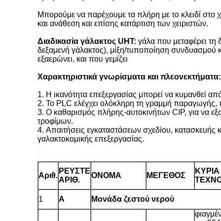
Μπορούμε να παρέχουμε τα πλήρη με το κλειδί στο 
και ανάθεση και επίσης κατάρτιση των χειριστών.
Διαδικασία γάλακτος UHT:
γάλα που μεταφέρει τη δ
δεξαμενή γάλακτος), μίξη/τυποποίηση συνδυασμού 
εξαερώνει, και που γεμίζει
Χαρακτηριστικά γνωρίσματα και πλεονεκτήματα:
1.
Η ικανότητα επεξεργασίας μπορεί να κυμανθεί απ
2.
Το PLC ελέγχει ολόκληρη τη γραμμή παραγωγής, π
3.
Ο καθαρισμός πλήρης-αυτοκινήτων CIP, για να εξ
τροφίμων.
4.
Απαιτήσεις εγκαταστάσεων σχεδίου, κατασκευής 
γαλακτοκομικής επεξεργασίας.
ΡΕΥΣΤΕ
ΚΥΡΙΑ
Αριθ.
ΟΝΟΜΑ
ΜΕΓΕΘΟΣ
ΑΡΙΘ.
ΤΕΧΝΟ
1
Α
Μονάδα ζεστού νερού
φιαγμέ