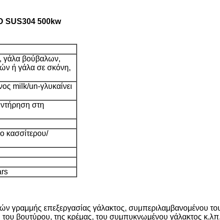
PD SUS304 500kw
, γάλα βούβαλων,
λών
ή γάλα σε σκόνη,
ος milk/un-γλυκαίνει
ντήρηση στη
ο κασσίτερου/
rs
δών γραμμής επεξεργασίας γάλακτος, συμπεριλαμβανομένου το
αι του βουτύρου, της κρέμας, του συμπυκνωμένου γάλακτος κ.λπ