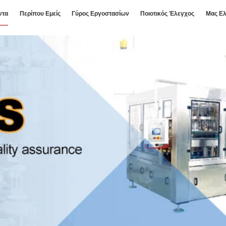
ντα
Περίπου Εμείς
Γύρος Εργοστασίων
Ποιοτικός Έλεγχος
Μας Ελ