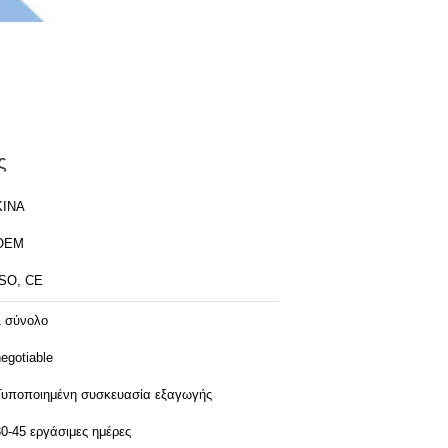
ς
ΚΙΝΑ
OEM
ISO, CE
1 σύνολο
egotiable
Τυποποιημένη συσκευασία εξαγωγής
30-45 εργάσιμες ημέρες