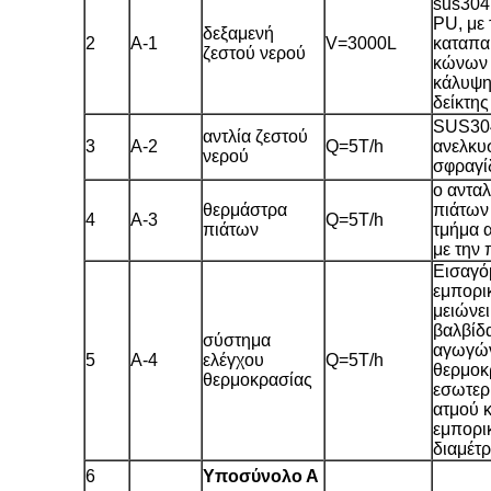
sus304
PU, με
δεξαμενή
2
Α-1
V=3000L
καταπα
ζεστού νερού
κώνων 
κάλυψη
δείκτη
SUS304
αντλία ζεστού
3
Α-2
Q=5T/h
ανελκυ
νερού
σφραγί
ο αντα
θερμάστρα
πιάτων 
4
Α-3
Q=5T/h
πιάτων
τμήμα 
με την
Εισαγό
εμπορι
μειώνει
βαλβίδ
σύστημα
αγωγών
5
Α-4
ελέγχου
Q=5T/h
θερμοκ
θερμοκρασίας
εσωτερ
ατμού 
εμπορι
διαμέτ
6
Υποσύνολο Α