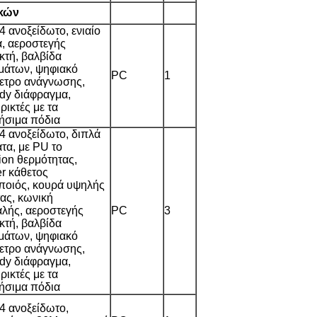
κών
 ανοξείδωτο, ενιαίο
, αεροστεγής
κτή, βαλβίδα
μμάτων, ψηφιακό
PC
1
ετρο ανάγνωσης,
ddy διάφραγμα,
ικτές με τα
τήσιμα πόδια
 ανοξείδωτο, διπλά
τα, με PU το
tion θερμότητας,
er κάθετος
ποιός, κουρά υψηλής
ας, κωνική
αλής, αεροστεγής
PC
3
κτή, βαλβίδα
μμάτων, ψηφιακό
ετρο ανάγνωσης,
ddy διάφραγμα,
ικτές με τα
τήσιμα πόδια
 ανοξείδωτο,