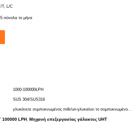
/T, L/C
15 σύνολα το μήνα
1000-100000LPH
SUS 304/SUS316
γλυκάνετε συμπυκνωμένος milk/un-γλυκαίνει το συμπυκνωμένο
γάλα
T 100000 LPH
Μηχανή επεξεργασίας γάλακτος UHT
,