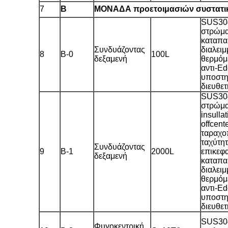
7
Β
ΜΟΝΑΔΑ προετοιμασιών συστατι
SUS304
στρώμα
καταπα
Συνδυάζοντας
διαλει
8
Β-0
100L
δεξαμενή
θερμόμ
αντι-E
υποστηρ
διευθε
SUS304
στρώμα
insulla
offcent
ταραχο
ταχύτητ
Συνδυάζοντας
9
Β-1
2000L
επικεφ
δεξαμενή
καταπα
διαλει
θερμόμ
αντι-E
υποστηρ
διευθε
SUS304
Φυγοκεντρική