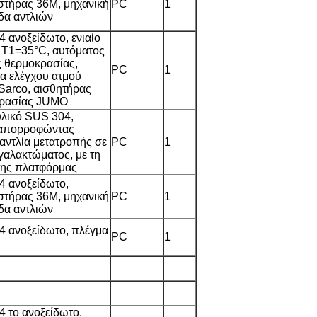
στήρας 36M, μηχανική
PC
1
δα αντλιών
 ανοξείδωτο, ενιαίο
, T1=35°C, αυτόματος
ς θερμοκρασίας,
PC
1
α ελέγχου ατμού
 Sarco, αισθητήρας
ρασίας JUMO
υλικό SUS 304,
απορροφώντας
 αντλία μετατροπής σε
PC
1
γαλακτώματος, με τη
 της πλατφόρμας
 ανοξείδωτο,
στήρας 36M, μηχανική
PC
1
δα αντλιών
 ανοξείδωτο, πλέγμα
PC
1
 το ανοξείδωτο,