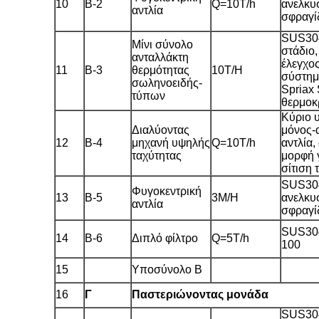
10
Β-2
Q=10T/h
ανελκυ
αντλία
σφραγί
SUS304
Μίνι σύνολο
στάδιο
ανταλλάκτη
έλεγχο
11
Β-3
θερμότητας
10T/H
σύστημ
σωληνοειδής-
Spriax
τύπων
θερμοκ
Κύριο 
Διαλύοντας
μόνος-
12
Β-4
μηχανή υψηλής
Q=10T/h
αντλία,
ταχύτητας
μορφή 
σίτιση
SUS304
Φυγοκεντρική
13
Β-5
3M/H
ανελκυ
αντλία
σφραγί
SUS304
14
Β-6
Διπλό φίλτρο
Q=5T/h
100
15
Υποσύνολο Β
16
Γ
Παστεριώνοντας μονάδα
SUS304