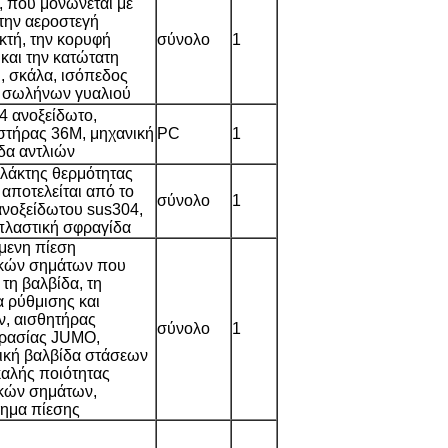
, που μονώνεται με
 την αεροστεγή
κτή, την κορυφή
σύνολο
1
και την κατώτατη
, σκάλα, ισόπεδος
ς σωλήνων γυαλιού
 ανοξείδωτο,
στήρας 36M, μηχανική
PC
1
δα αντλιών
λλάκτης θερμότητας
αποτελείται από το
σύνολο
1
ανοξείδωτου sus304,
 πλαστική σφραγίδα
μενη πίεση
κών σημάτων που
 τη βαλβίδα, τη
α ρύθμισης και
, αισθητήρας
σύνολο
1
ρασίας JUMO,
ική βαλβίδα στάσεων
καλής ποιότητας
κών σημάτων,
ρημα πίεσης