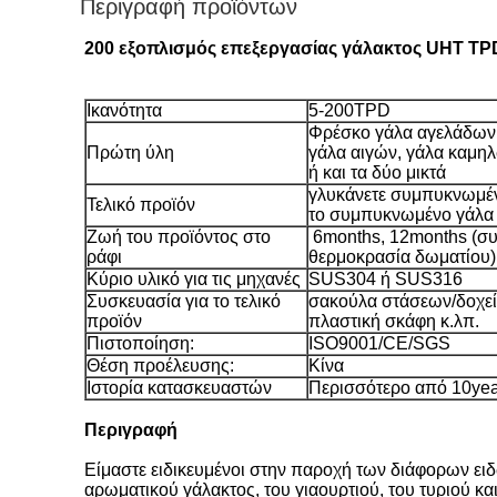
Περιγραφή προϊόντων
200 εξοπλισμός επεξεργασίας γάλακτος UHT T
Ικανότητα
5-200TPD
Φρέσκο γάλα αγελάδων
Πρώτη ύλη
γάλα αιγών, γάλα καμη
ή και τα δύο μικτά
γλυκάνετε συμπυκνωμέν
Τελικό προϊόν
το συμπυκνωμένο γάλα
Ζωή του προϊόντος στο
6months, 12months
(συ
ράφι
θερμοκρασία δωματίου)
Κύριο υλικό για τις μηχανές
SUS304 ή SUS316
Συσκευασία για το τελικό
σακούλα στάσεων/δοχεί
προϊόν
πλαστική σκάφη κ.λπ.
Πιστοποίηση:
ISO9001/CE/SGS
Θέση προέλευσης:
Κίνα
Ιστορία κατασκευαστών
Περισσότερο από 10yea
Περιγραφή
Είμαστε ειδικευμένοι στην παροχή των διάφορων ει
αρωματικού γάλακτος, του γιαουρτιού, του τυριού κ