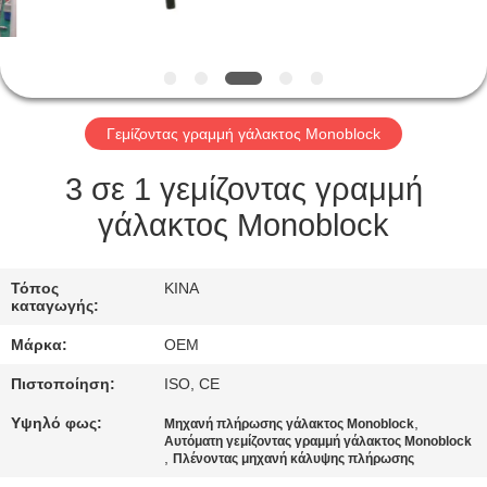
ΈΛΕΓΧΟΣ
ΜΑΣ
ΕΛΆΤΕ
Γεμίζοντας γραμμή γάλακτος Monoblock
ΣΕ
ΕΠΑΦΉ
3 σε 1 γεμίζοντας γραμμή
ΜΕ
γάλακτος Monoblock
ΖΗΤΉΣΤΕ
Τόπος
ΚΙΝΑ
καταγωγής:
ΈΝΑ
Μάρκα:
OEM
ΑΠΌΣΠΑΣΜΑ
Πιστοποίηση:
ISO, CE
SITEMAP
Υψηλό φως:
,
Μηχανή πλήρωσης γάλακτος Monoblock
Αυτόματη γεμίζοντας γραμμή γάλακτος Monoblock
,
Πλένοντας μηχανή κάλυψης πλήρωσης