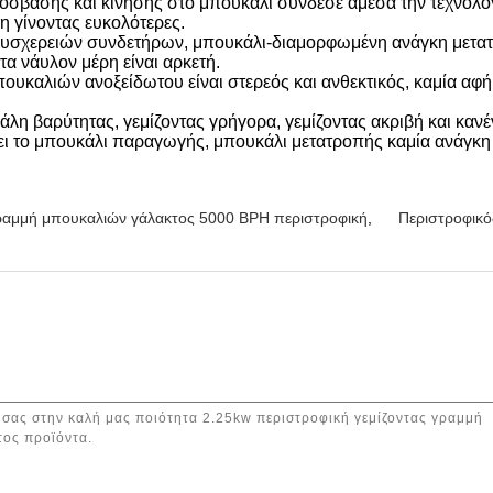
σβασης και κίνησης στο μπουκάλι σύνδεσε άμεσα την τεχνολογ
 γίνοντας ευκολότερες.
δυσχερειών συνδετήρων, μπουκάλι-διαμορφωμένη ανάγκη μετατρ
τα νάυλον μέρη είναι αρκετή.
υκαλιών ανοξείδωτου είναι στερεός και ανθεκτικός, καμία αφή
η βαρύτητας, γεμίζοντας γρήγορα, γεμίζοντας ακριβή και κανέ
ι το μπουκάλι παραγωγής, μπουκάλι μετατροπής καμία ανάγκη 
γραμμή μπουκαλιών γάλακτος 5000 BPH περιστροφική
,
Περιστροφικό