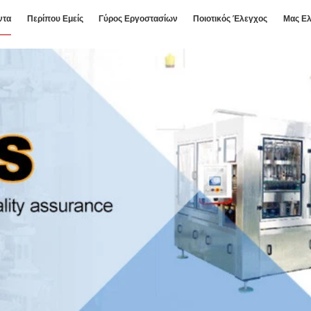
ντα
Περίπου Εμείς
Γύρος Εργοστασίων
Ποιοτικός Έλεγχος
Μας Ελ