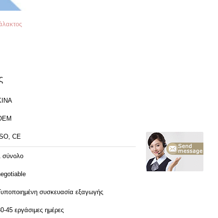
άλακτος
ς
ΚΙΝΑ
OEM
ISO, CE
1 σύνολο
egotiable
Τυποποιημένη συσκευασία εξαγωγής
30-45 εργάσιμες ημέρες