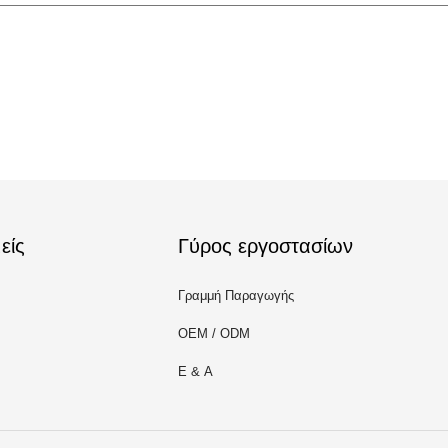
είς
Γύρος εργοστασίων
Γραμμή Παραγωγής
OEM / ODM
Ε & Α