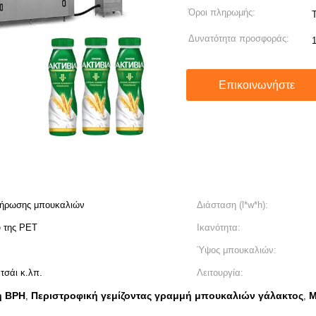
Όροι πληρωμής:
T
Δυνατότητα προσφοράς:
Επικοινωνήστε
λήρωσης μπουκαλιών
Διάσταση (l*w*h):
ύ της PET
Ικανότητα:
Ύψος μπουκαλιών:
τσάι κ.λπ.
Λειτουργία:
ή BPH
Περιστροφική γεμίζοντας γραμμή μπουκαλιών γάλακτος
Μ
,
,