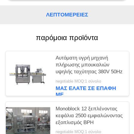
PRIVACY
POLICY
ΛΕΠΤΟΜΈΡΕΙΕΣ
παρόμοια προϊόντα
Αυτόματη υγρή μηχανή
πλήρωσης μπουκαλιών
υψηλής ταχύτητας 380V 50Hz
negotiable MOQ:1 σύνολο
ΜΑΣ ΕΛΆΤΕ ΣΕ ΕΠΑΦΉ
ΜΕ
Monoblock 12 ξεπλένοντας
κεφάλια 2500 εμφιαλώνοντας
εξοπλισμός BPH
negotiable MOQ:1 σύνολο