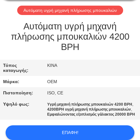
ΈΛΕΓΧΟΣ
Αυτόματη υγρή μηχανή πλήρωσης μπουκαλιών
ΜΑΣ
Αυτόματη υγρή μηχανή
ΕΛΆΤΕ
πλήρωσης μπουκαλιών 4200
ΣΕ
BPH
ΕΠΑΦΉ
ΜΕ
Τόπος
ΚΙΝΑ
καταγωγής:
ΖΗΤΉΣΤΕ
Μάρκα:
OEM
ΈΝΑ
Πιστοποίηση:
ISO, CE
ΑΠΌΣΠΑΣΜΑ
Υψηλό φως:
,
Υγρή μηχανή πλήρωσης μπουκαλιών 4200 BPH
,
4200BPH υγρή μηχανή πλήρωσης μπουκαλιών
Εμφιαλώνοντας εξοπλισμός γάλακτος 20000 BPH
SITEMAP
ΕΠΑΦΉ!