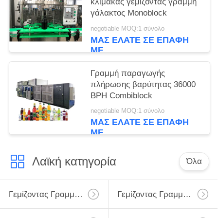
κλίμακας γεμίζοντας γραμμή
γάλακτος Monoblock
negotiable MOQ:1 σύνολο
ΜΑΣ ΕΛΆΤΕ ΣΕ ΕΠΑΦΉ
ΜΕ
Γραμμή παραγωγής
πλήρωσης βαρύτητας 36000
BPH Combiblock
negotiable MOQ:1 σύνολο
ΜΑΣ ΕΛΆΤΕ ΣΕ ΕΠΑΦΉ
ΜΕ
Λαϊκή κατηγορία
Όλα
Γεμίζοντας Γραμμή Γάλακτος
Γεμίζοντας Γραμμή Γάλακτος Monoblock