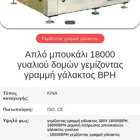
ΈΛΕΓΧΟΣ
ΜΑΣ
ΕΛΆΤΕ
Γεμίζοντας γραμμή γάλακτος
ΣΕ
ΕΠΑΦΉ
Απλό μπουκάλι 18000
ΜΕ
γυαλιού δομών γεμίζοντας
γραμμή γάλακτος BPH
ΖΗΤΉΣΤΕ
ΈΝΑ
Τόπος
ΚΙΝΑ
καταγωγής:
ΑΠΌΣΠΑΣΜΑ
Πιστοποίηση:
ISO, CE
Υψηλό φως:
,
SITEMAP
γεμίζοντας γραμμή γάλακτος 380V 18000BPH
18000BPH μηχανή πλήρωσης μπουκαλιών
γάλακτος γυαλιού
,
18000BPH γεμίζοντας γραμμή γάλακτος