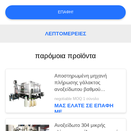
PRIVACY
POLICY
ΕΠΑΦΉ!
ΛΕΠΤΟΜΈΡΕΙΕΣ
παρόμοια προϊόντα
Αποστηρωμένη μηχανή
πλήρωσης γάλακτος
ανοξείδωτου βαθμού
τροφίμων μπουκαλιών PE
negotiable MOQ:1 σύνολο
ΜΑΣ ΕΛΆΤΕ ΣΕ ΕΠΑΦΉ
ΜΕ
Ανοξείδωτο 304 μικρής