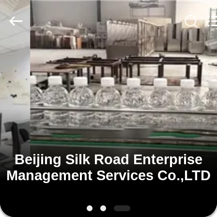
Silk
Road
Enterprise
Management
Services
Co.,LTD.
All
Rights
ΣΠΊΤΙ
Reserved.
ΠΡΟΪΌΝΤΑ
ΠΕΡΊΠΟΥ
ΕΜΕΊΣ
ΓΎΡΟΣ
Beijing Silk Road Enterprise
ΕΡΓΟΣΤΑΣΊΩΝ
Management Services Co.,LTD
ΠΟΙΟΤΙΚΌΣ