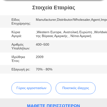
ΈΛΕΓΧΟΣ
Στοιχεία Εταιρίας
ΜΑΣ
Είδος
Manufacturer,Distributor/Wholesaler,Agent,Imp
ΕΛΆΤΕ
Επιχείρησης:
ΣΕ
Κύρια
,Western Europe, Ανατολική Ευρώπη ,Worldwi
Αγορά:
της Βόρειας Αμερικής , Νότια Αμερική
ΕΠΑΦΉ
Αριθμός
400~500
ΜΕ
Υπαλλήλων:
Ιδρύθηκε
2009
Έτος:
ΖΗΤΉΣΤΕ
Εξαγωγή pc:
70% - 80%
ΈΝΑ
ΑΠΌΣΠΑΣΜΑ
Γύρος εργοστασίων
Ποιοτικός έλεγχος
SITEMAP
ΜΆΘΕΤΕ ΠΕΡΙΣΣΌΤΕΡΩΝ