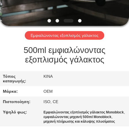
ΈΛΕΓΧΟΣ
ΜΑΣ
ΕΛΆΤΕ
Εμφιαλώνοντας εξοπλισμός γάλακτος
ΣΕ
ΕΠΑΦΉ
500ml εμφιαλώνοντας
ΜΕ
εξοπλισμός γάλακτος
ΖΗΤΉΣΤΕ
Τόπος
ΚΙΝΑ
καταγωγής:
ΈΝΑ
Μάρκα:
OEM
ΑΠΌΣΠΑΣΜΑ
Πιστοποίηση:
ISO, CE
SITEMAP
Υψηλό φως:
,
Εμφιαλώνοντας εξοπλισμός γάλακτος Monoblock
,
εμφιαλώνοντας μηχανή 500ml Monoblock
μηχανή πλήρωσης και κάλυψης πλυσίματος