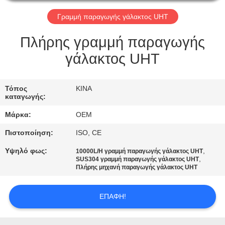
ΈΛΕΓΧΟΣ
Γραμμή παραγωγής γάλακτος UHT
ΜΑΣ
Πλήρης γραμμή παραγωγής
ΕΛΆΤΕ
γάλακτος UHT
ΣΕ
ΕΠΑΦΉ
Τόπος
ΚΙΝΑ
καταγωγής:
ΜΕ
Μάρκα:
OEM
ΖΗΤΉΣΤΕ
Πιστοποίηση:
ISO, CE
ΈΝΑ
Υψηλό φως:
,
10000L/H γραμμή παραγωγής γάλακτος UHT
,
SUS304 γραμμή παραγωγής γάλακτος UHT
ΑΠΌΣΠΑΣΜΑ
Πλήρης μηχανή παραγωγής γάλακτος UHT
SITEMAP
ΕΠΑΦΉ!