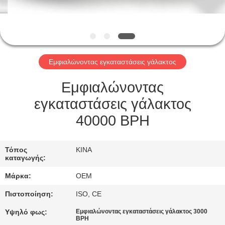
ΈΛΕΓΧΟΣ
ΜΑΣ
ΕΛΆΤΕ
Εμφιαλώνοντας εγκαταστάσεις γάλακτος
ΣΕ
ΕΠΑΦΉ
Εμφιαλώνοντας
ΜΕ
εγκαταστάσεις γάλακτος
40000 BPH
ΖΗΤΉΣΤΕ
ΈΝΑ
Τόπος
ΚΙΝΑ
καταγωγής:
ΑΠΌΣΠΑΣΜΑ
Μάρκα:
OEM
Πιστοποίηση:
ISO, CE
SITEMAP
Υψηλό φως:
Εμφιαλώνοντας εγκαταστάσεις γάλακτος 3000
BPH